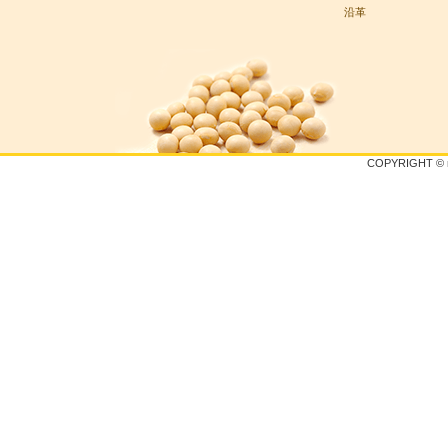
沿革
COPYRIGHT © 