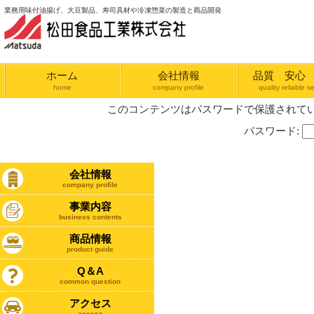
業務用味付油揚げ、大豆製品、寿司具材や冷凍惣菜の製造と商品開発
ホーム
会社情報
品質 安心
home
company profile
quality reliable se
このコンテンツはパスワードで保護されて
パスワード:
会社情報
company profile
事業内容
business contents
商品情報
product guide
Q＆A
common question
アクセス
access