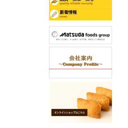
quality reliable security
新着情報
news