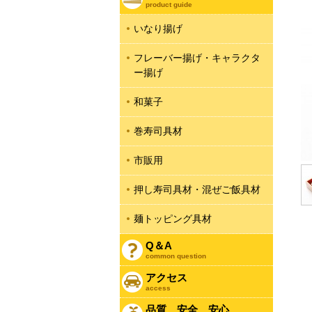
product guide
いなり揚げ
フレーバー揚げ・キャラクタ
ー揚げ
和菓子
巻寿司具材
市販用
押し寿司具材・混ぜご飯具材
麺トッピング具材
Q＆A
common question
アクセス
access
品質 安全 安心