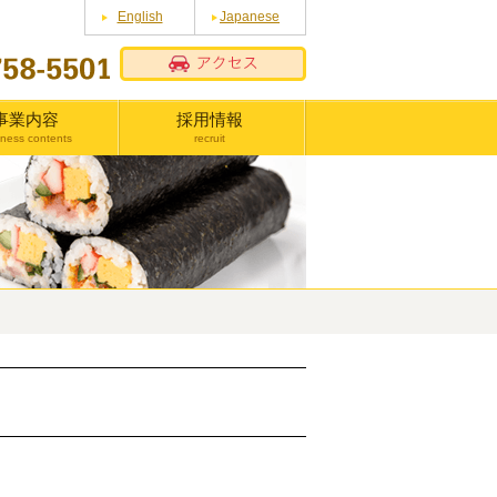
English
Japanese
事業内容
採用情報
iness contents
recruit