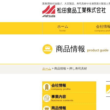
業務用味付油揚げ、大豆製品、寿司具材や冷凍惣菜の製造と
ホーム
会社情
home
company profi
商品情報
product guide
ホーム
> 商品情報 > 押し寿司具材
会社情報
company profile
事業内容
business contents
商品情報