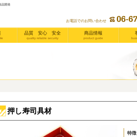
商品開発
お電話でのお問い合わせ
報
品質 安心 安全
商品情報
le
quality reliable security
product guide
bus
押し寿司具材
特徴