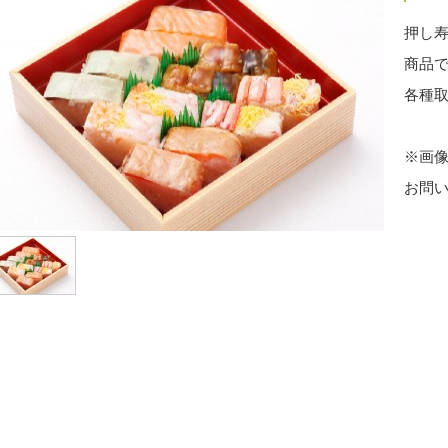
押し
商品
各種
※画
お問